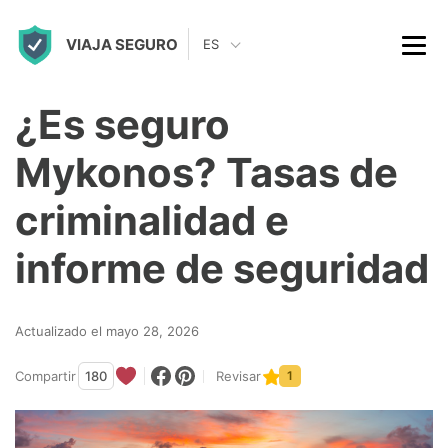
S
VIAJA SEGURO
k
ES
i
p
¿Es seguro
t
Mykonos? Tasas de
o
c
criminalidad e
o
informe de seguridad
n
t
Actualizado el mayo 28, 2026
e
n
Compartir
180
Revisar
1
t