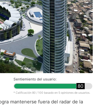
Sentiemiento del usuario:
80
* Calificación
80
/ 100 basado en
5
opiniones de usuarios.
gra mantenerse fuera del radar de la