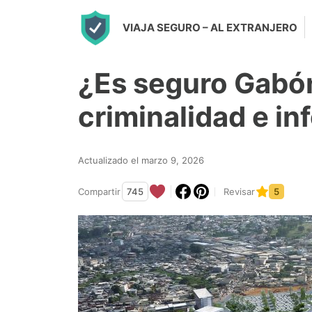
S
VIAJA SEGURO
– AL EXTRANJERO
k
i
¿Es seguro Gabó
p
t
criminalidad e i
o
c
Actualizado el marzo 9, 2026
o
n
Compartir
745
Revisar
5
t
e
n
t