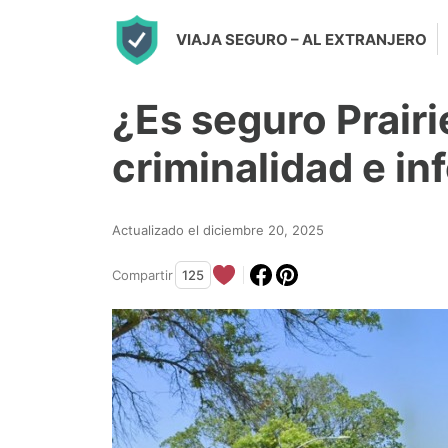
S
VIAJA SEGURO
– AL EXTRANJERO
k
i
¿Es seguro Prairi
p
t
criminalidad e i
o
c
Actualizado el diciembre 20, 2025
o
n
Compartir
125
t
e
n
t