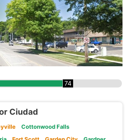
74
or Ciudad
yville
Cottonwood Falls
ria
Fort Scott
Garden City
Gardner