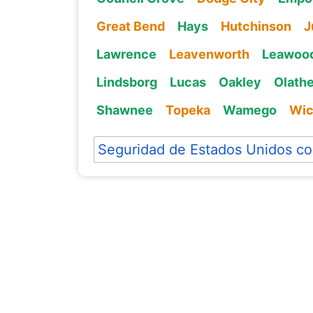
Great Bend
Hays
Hutchinson
J
Lawrence
Leavenworth
Leawoo
Lindsborg
Lucas
Oakley
Olath
Shawnee
Topeka
Wamego
Wic
Seguridad de Estados Unidos co