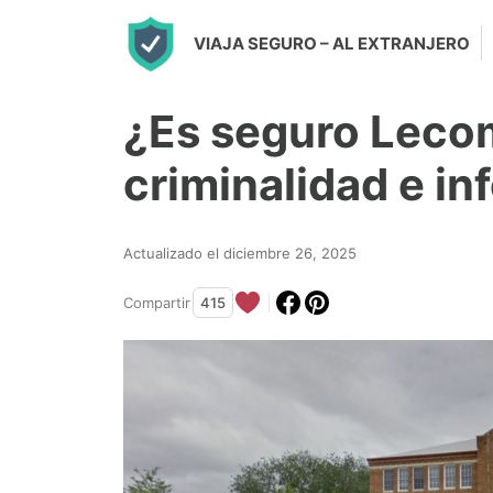
S
VIAJA SEGURO
– AL EXTRANJERO
k
i
¿Es seguro Leco
p
t
criminalidad e i
o
c
Actualizado el diciembre 26, 2025
o
n
Compartir
415
t
e
n
t