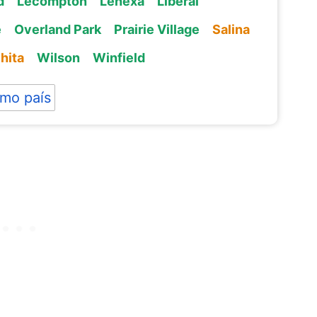
d
Lecompton
Lenexa
Liberal
e
Overland Park
Prairie Village
Salina
hita
Wilson
Winfield
mo país