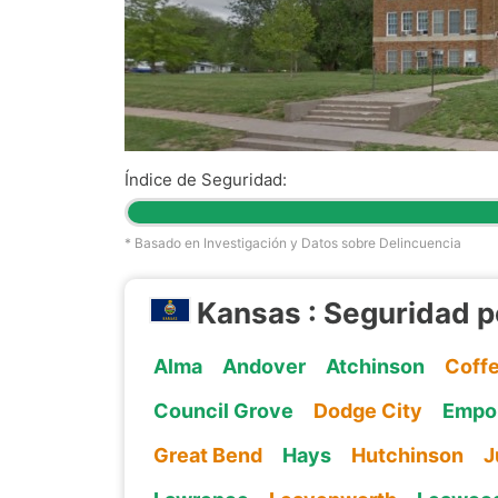
Índice de Seguridad:
* Basado en Investigación y Datos sobre Delincuencia
Kansas : Seguridad p
Alma
Andover
Atchinson
Coffe
Council Grove
Dodge City
Empo
Great Bend
Hays
Hutchinson
J