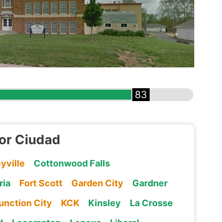
83
or Ciudad
yville
Cottonwood Falls
ria
Fort Scott
Garden City
Gardner
unction City
KCK
Kinsley
La Crosse