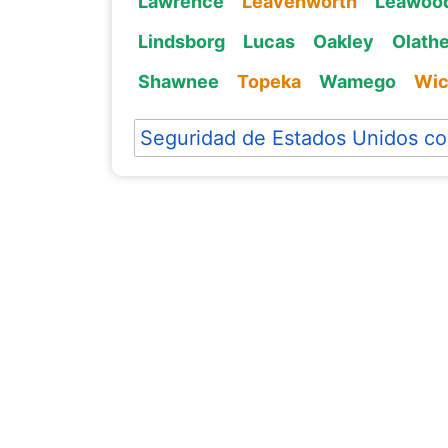
Lawrence
Leavenworth
Leawoo
Lindsborg
Lucas
Oakley
Olath
Shawnee
Topeka
Wamego
Wic
Seguridad de Estados Unidos co