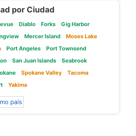
dad por Ciudad
levue
Diablo
Forks
Gig Harbor
ngview
Mercer Island
Moses Lake
a
Port Angeles
Port Townsend
ton
San Juan Islands
Seabrook
okane
Spokane Valley
Tacoma
t
Yakima
mo país