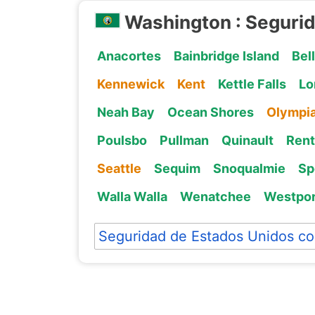
Washington : Seguri
Anacortes
Bainbridge Island
Bel
Kennewick
Kent
Kettle Falls
Lo
Neah Bay
Ocean Shores
Olympi
Poulsbo
Pullman
Quinault
Ren
Seattle
Sequim
Snoqualmie
Sp
Walla Walla
Wenatchee
Westpor
Seguridad de Estados Unidos co