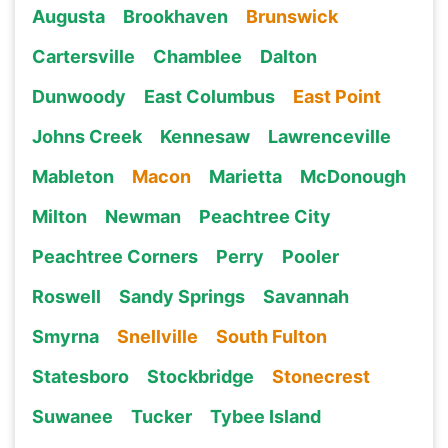
Augusta
Brookhaven
Brunswick
Cartersville
Chamblee
Dalton
Dunwoody
East Columbus
East Point
Johns Creek
Kennesaw
Lawrenceville
Mableton
Macon
Marietta
McDonough
Milton
Newman
Peachtree City
Peachtree Corners
Perry
Pooler
Roswell
Sandy Springs
Savannah
Smyrna
Snellville
South Fulton
Statesboro
Stockbridge
Stonecrest
Suwanee
Tucker
Tybee Island