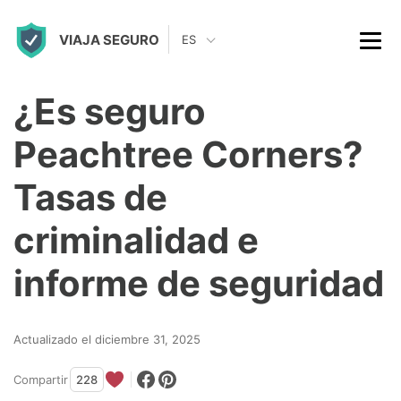
S
VIAJA SEGURO
k
ES
i
p
¿Es seguro
t
Peachtree Corners?
o
c
Tasas de
o
criminalidad e
n
t
informe de seguridad
e
n
Actualizado el diciembre 31, 2025
t
Compartir
228