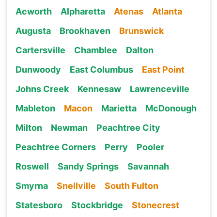
Acworth
Alpharetta
Atenas
Atlanta
Augusta
Brookhaven
Brunswick
Cartersville
Chamblee
Dalton
Dunwoody
East Columbus
East Point
Johns Creek
Kennesaw
Lawrenceville
Mableton
Macon
Marietta
McDonough
Milton
Newman
Peachtree City
Peachtree Corners
Perry
Pooler
Roswell
Sandy Springs
Savannah
Smyrna
Snellville
South Fulton
Statesboro
Stockbridge
Stonecrest