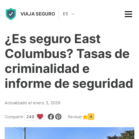
S
VIAJA SEGURO
k
ES
i
p
¿Es seguro East
t
Columbus? Tasas de
o
c
criminalidad e
o
informe de seguridad
n
t
Actualizado el enero 3, 2026
e
n
Compartir
249
Revisar
4
t