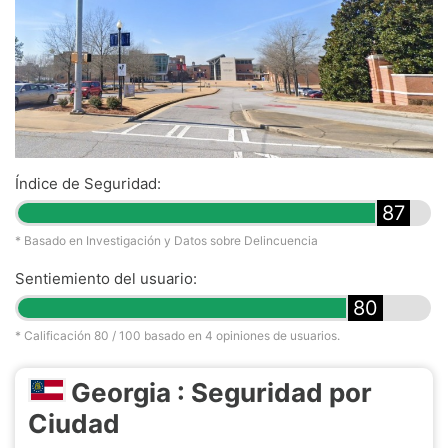
Índice de Seguridad:
87
* Basado en Investigación y Datos sobre Delincuencia
Sentiemiento del usuario:
80
* Calificación
80
/ 100 basado en
4
opiniones de usuarios.
Georgia : Seguridad por
Ciudad