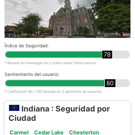
Índice de Seguridad:
78
* Basado en Investigación y Datos sobre Delincuencia
Sentiemiento del usuario:
80
* Calificación
80
/ 100 basado en
3
opiniones de usuarios.
Indiana : Seguridad por
Ciudad
Carmel
Cedar Lake
Chesterton