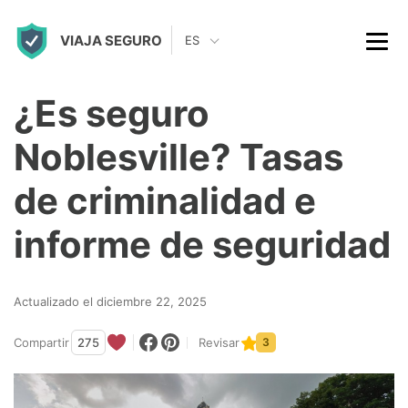
S
VIAJA SEGURO
k
ES
i
p
¿Es seguro
t
Noblesville? Tasas
o
c
de criminalidad e
o
informe de seguridad
n
t
Actualizado el diciembre 22, 2025
e
n
Compartir
275
Revisar
3
t