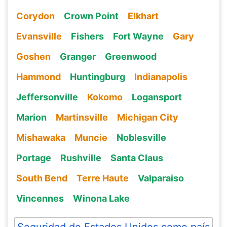
Corydon
Crown Point
Elkhart
Evansville
Fishers
Fort Wayne
Gary
Goshen
Granger
Greenwood
Hammond
Huntingburg
Indianapolis
Jeffersonville
Kokomo
Logansport
Marion
Martinsville
Michigan City
Mishawaka
Muncie
Noblesville
Portage
Rushville
Santa Claus
South Bend
Terre Haute
Valparaiso
Vincennes
Winona Lake
Seguridad de Estados Unidos como país