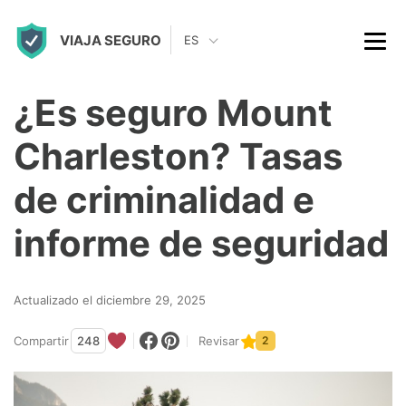
S
VIAJA SEGURO
k
ES
i
p
¿Es seguro Mount
t
Charleston? Tasas
o
c
de criminalidad e
o
informe de seguridad
n
t
Actualizado el diciembre 29, 2025
e
n
Compartir
248
Revisar
2
t