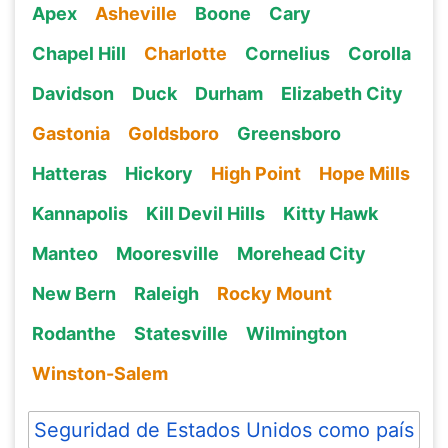
Apex
Asheville
Boone
Cary
Chapel Hill
Charlotte
Cornelius
Corolla
Davidson
Duck
Durham
Elizabeth City
Gastonia
Goldsboro
Greensboro
Hatteras
Hickory
High Point
Hope Mills
Kannapolis
Kill Devil Hills
Kitty Hawk
Manteo
Mooresville
Morehead City
New Bern
Raleigh
Rocky Mount
Rodanthe
Statesville
Wilmington
Winston-Salem
Seguridad de Estados Unidos como país