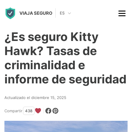
S
VIAJA SEGURO
k
ES
i
p
¿Es seguro Kitty
t
Hawk? Tasas de
o
c
criminalidad e
o
informe de seguridad
n
t
Actualizado el diciembre 15, 2025
e
n
Compartir
438
t