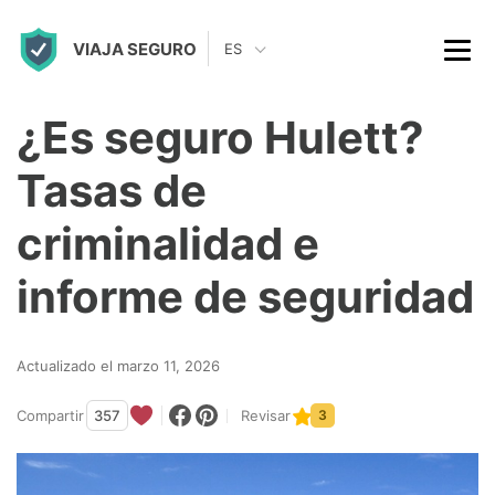
S
VIAJA SEGURO
k
ES
i
p
¿Es seguro Hulett?
t
Tasas de
o
c
criminalidad e
o
informe de seguridad
n
t
Actualizado el marzo 11, 2026
e
n
Compartir
357
Revisar
3
t