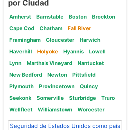
por Ciudad
Amherst
Barnstable
Boston
Brockton
Cape Cod
Chatham
Fall River
Framingham
Gloucester
Harwich
Haverhill
Holyoke
Hyannis
Lowell
Lynn
Martha’s Vineyard
Nantucket
New Bedford
Newton
Pittsfield
Plymouth
Provincetown
Quincy
Seekonk
Somerville
Sturbridge
Truro
Wellfleet
Williamstown
Worcester
Seguridad de Estados Unidos como país