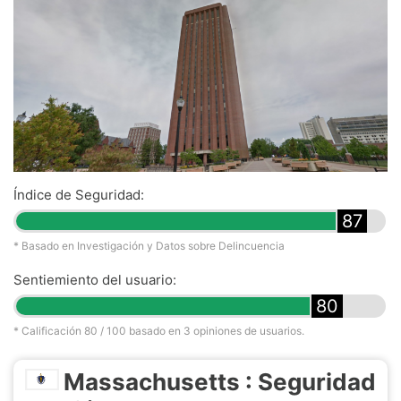
Índice de Seguridad:
87
* Basado en Investigación y Datos sobre Delincuencia
Sentiemiento del usuario:
80
* Calificación
80
/ 100 basado en
3
opiniones de usuarios.
Massachusetts : Seguridad