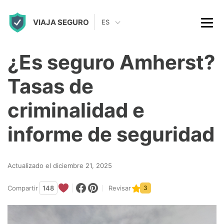
S
VIAJA SEGURO
k
ES
i
p
¿Es seguro Amherst?
t
Tasas de
o
c
criminalidad e
o
informe de seguridad
n
t
Actualizado el diciembre 21, 2025
e
n
Compartir
148
Revisar
3
t