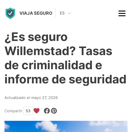
S
VIAJA SEGURO
k
ES
i
p
¿Es seguro
t
Willemstad? Tasas
o
c
de criminalidad e
o
informe de seguridad
n
t
Actualizado el mayo 27, 2026
e
n
Compartir
53
t