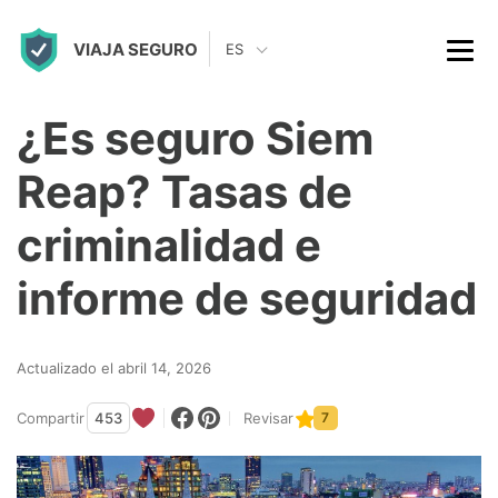
S
VIAJA SEGURO
k
ES
i
p
¿Es seguro Siem
t
Reap? Tasas de
o
c
criminalidad e
o
informe de seguridad
n
t
Actualizado el abril 14, 2026
e
n
Compartir
453
Revisar
7
t