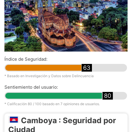
Índice de Seguridad:
63
* Basado en Investigación y Datos sobre Delincuencia
Sentiemiento del usuario:
80
* Calificación
80
/ 100 basado en
7
opiniones de usuarios.
Camboya : Seguridad por
Ciudad