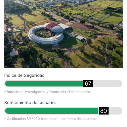
Índice de Seguridad:
67
* Basado en Investigación y Datos sobre Delincuencia
Sentiemiento del usuario:
80
* Calificación
80
/ 100 basado en
1
opiniones de usuarios.