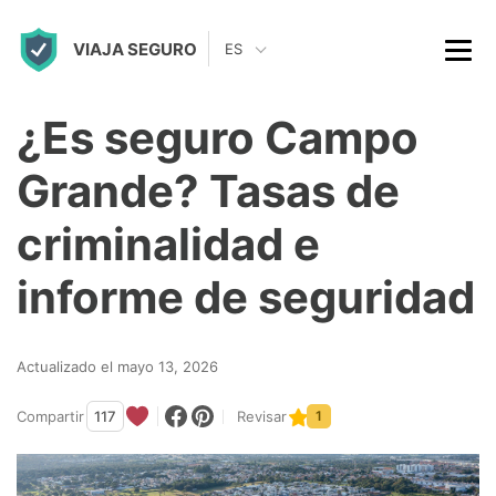
S
VIAJA SEGURO
k
ES
i
p
¿Es seguro Campo
t
Grande? Tasas de
o
c
criminalidad e
o
informe de seguridad
n
t
Actualizado el mayo 13, 2026
e
n
Compartir
117
Revisar
1
t