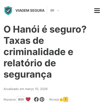
S
VIAGEM SEGURA
k
BR
i
p
O Hanói é seguro?
t
Taxas de
o
c
criminalidade e
o
relatório de
n
t
segurança
e
n
Atualizado em março 10, 2026
t
Repasse
800
Reveja
1