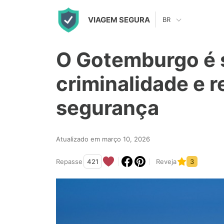
S
VIAGEM SEGURA
BR
k
i
O Gotemburgo é 
p
t
criminalidade e r
o
segurança
c
o
n
Atualizado em março 10, 2026
t
Repasse
421
Reveja
3
e
n
t