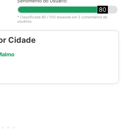
Sentimento do Usuário:
80
* Classificada
80
/ 100 baseado em
3
comentários de
usuários.
or Cidade
Malmo