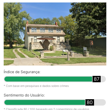
Índice de Segurança:
87
* Com base em pesquisas e dados sobre crimes
Sentimento do Usuário:
80
* Classificada
80
/ 100 baseado em
2
comentários de usuários.