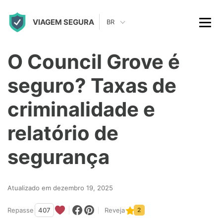
S
VIAGEM SEGURA
k
BR
i
p
O Council Grove é
t
seguro? Taxas de
o
c
criminalidade e
o
relatório de
n
t
segurança
e
n
Atualizado em dezembro 19, 2025
t
Repasse
407
Reveja
2