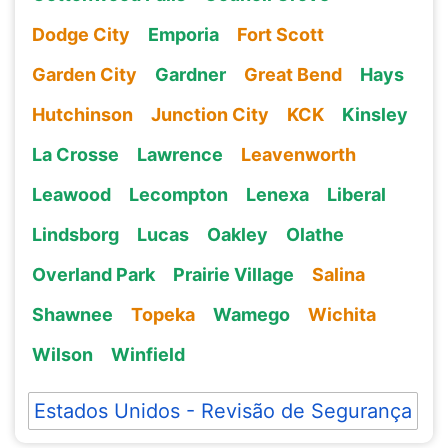
Dodge City
Emporia
Fort Scott
Garden City
Gardner
Great Bend
Hays
Hutchinson
Junction City
KCK
Kinsley
La Crosse
Lawrence
Leavenworth
Leawood
Lecompton
Lenexa
Liberal
Lindsborg
Lucas
Oakley
Olathe
Overland Park
Prairie Village
Salina
Shawnee
Topeka
Wamego
Wichita
Wilson
Winfield
Estados Unidos - Revisão de Segurança