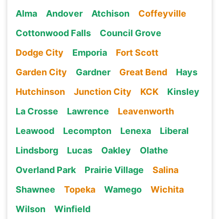
Alma
Andover
Atchison
Coffeyville
Cottonwood Falls
Council Grove
Dodge City
Emporia
Fort Scott
Garden City
Gardner
Great Bend
Hays
Hutchinson
Junction City
KCK
Kinsley
La Crosse
Lawrence
Leavenworth
Leawood
Lecompton
Lenexa
Liberal
Lindsborg
Lucas
Oakley
Olathe
Overland Park
Prairie Village
Salina
Shawnee
Topeka
Wamego
Wichita
Wilson
Winfield