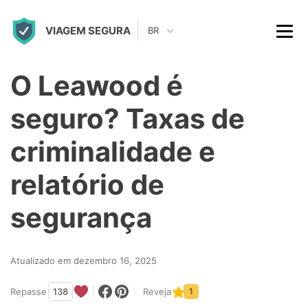
S
VIAGEM SEGURA
k
BR
i
p
O Leawood é
t
seguro? Taxas de
o
c
criminalidade e
o
relatório de
n
t
segurança
e
n
Atualizado em dezembro 16, 2025
t
Repasse
138
Reveja
1