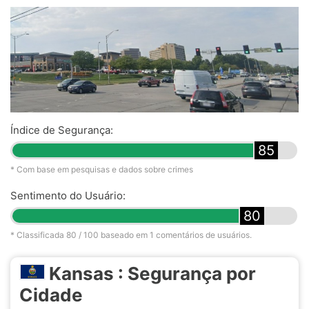
Índice de Segurança:
85
* Com base em pesquisas e dados sobre crimes
Sentimento do Usuário:
80
* Classificada
80
/ 100 baseado em
1
comentários de usuários.
Kansas : Segurança por
Cidade