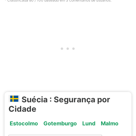
* Classificada
80
/ 100 baseado em
3
comentários de usuários.
Suécia : Segurança por
Cidade
Estocolmo
Gotemburgo
Lund
Malmo