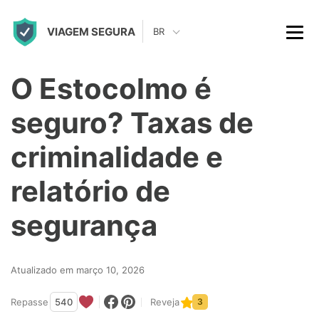
S
VIAGEM SEGURA
k
BR
i
p
O Estocolmo é
t
seguro? Taxas de
o
c
criminalidade e
o
relatório de
n
t
segurança
e
n
Atualizado em março 10, 2026
t
Repasse
540
Reveja
3