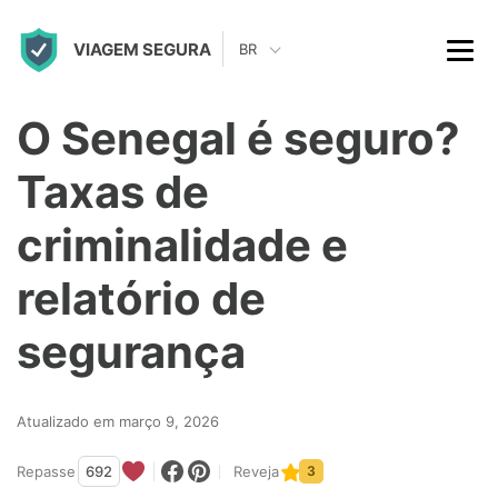
S
VIAGEM SEGURA
k
BR
i
p
O Senegal é seguro?
t
Taxas de
o
c
criminalidade e
o
relatório de
n
t
segurança
e
n
Atualizado em março 9, 2026
t
Repasse
692
Reveja
3