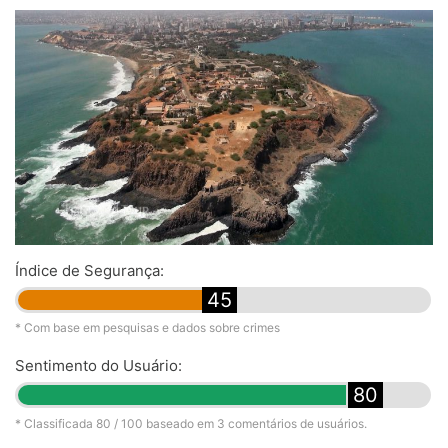
Índice de Segurança:
45
* Com base em pesquisas e dados sobre crimes
Sentimento do Usuário:
80
* Classificada
80
/ 100 baseado em
3
comentários de usuários.