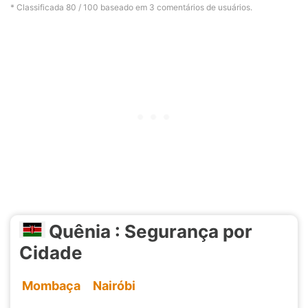
* Classificada
80
/ 100 baseado em
3
comentários de usuários.
Quênia : Segurança por
Cidade
Mombaça
Nairóbi