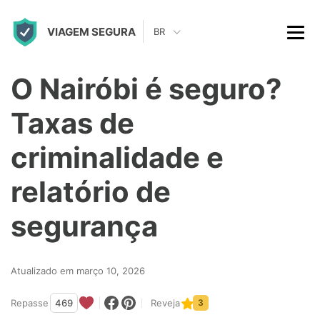
S
VIAGEM SEGURA
k
BR
i
p
O Nairóbi é seguro?
t
Taxas de
o
c
criminalidade e
o
relatório de
n
t
segurança
e
n
Atualizado em março 10, 2026
t
Repasse
469
Reveja
3