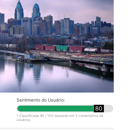
Sentimento do Usuário:
80
* Classificada
80
/ 100 baseado em
3
comentários de
usuários.