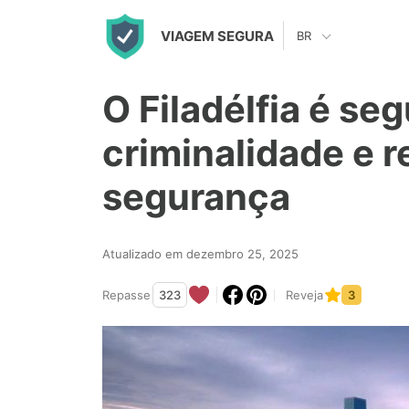
S
VIAGEM SEGURA
BR
k
i
O Filadélfia é se
p
t
criminalidade e r
o
segurança
c
o
n
Atualizado em dezembro 25, 2025
t
Repasse
323
Reveja
3
e
n
t