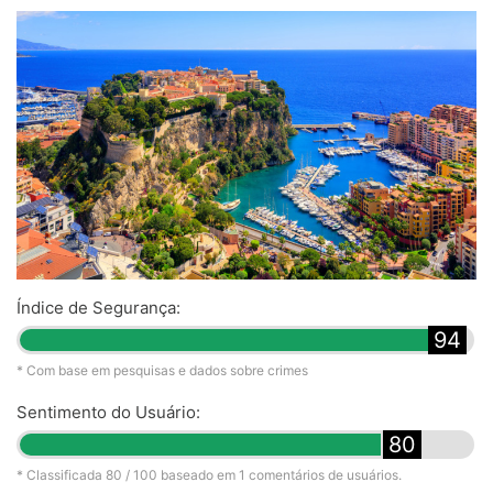
Índice de Segurança:
94
* Com base em pesquisas e dados sobre crimes
Sentimento do Usuário:
80
* Classificada
80
/ 100 baseado em
1
comentários de usuários.