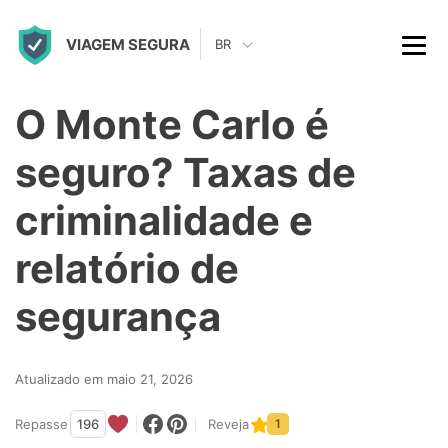
S
VIAGEM SEGURA
k
BR
i
p
O Monte Carlo é
t
seguro? Taxas de
o
c
criminalidade e
o
relatório de
n
t
segurança
e
n
Atualizado em maio 21, 2026
t
Repasse
196
Reveja
1