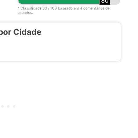
80
* Classificada
80
/ 100 baseado em
4
comentários de
usuários.
por Cidade