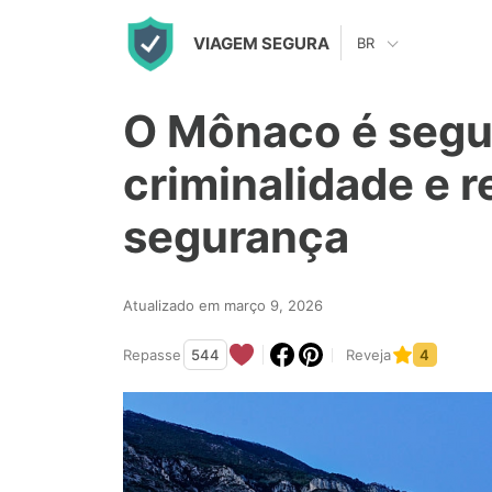
S
VIAGEM SEGURA
BR
k
i
O Mônaco é segu
p
t
criminalidade e r
o
segurança
c
o
n
Atualizado em março 9, 2026
t
Repasse
544
Reveja
4
e
n
t