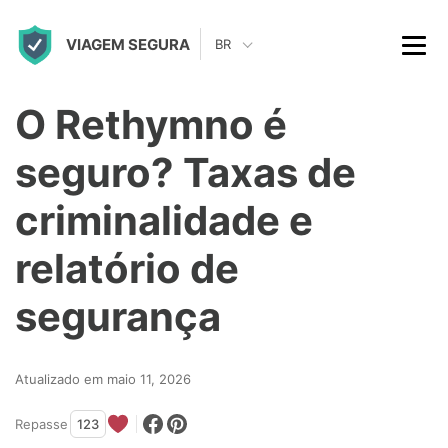
S
VIAGEM SEGURA
k
BR
i
p
O Rethymno é
t
seguro? Taxas de
o
c
criminalidade e
o
relatório de
n
t
segurança
e
n
Atualizado em maio 11, 2026
t
Repasse
123