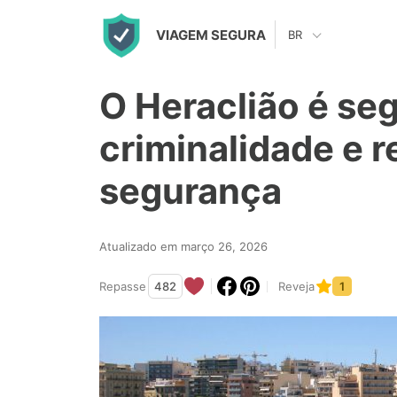
S
VIAGEM SEGURA
BR
k
i
O Heraclião é se
p
t
criminalidade e r
o
segurança
c
o
n
Atualizado em março 26, 2026
t
Repasse
482
Reveja
1
e
n
t