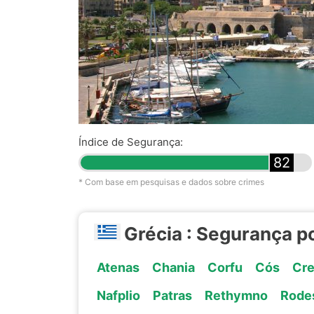
Índice de Segurança:
82
* Com base em pesquisas e dados sobre crimes
Grécia : Segurança p
Atenas
Chania
Corfu
Cós
Cre
Nafplio
Patras
Rethymno
Rode