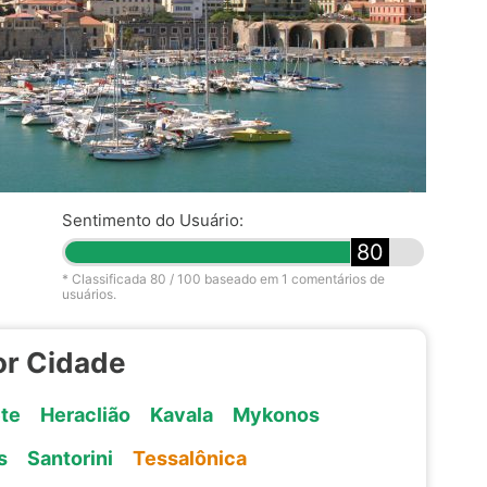
Sentimento do Usuário:
80
* Classificada
80
/ 100 baseado em
1
comentários de
usuários.
or Cidade
te
Heraclião
Kavala
Mykonos
s
Santorini
Tessalônica