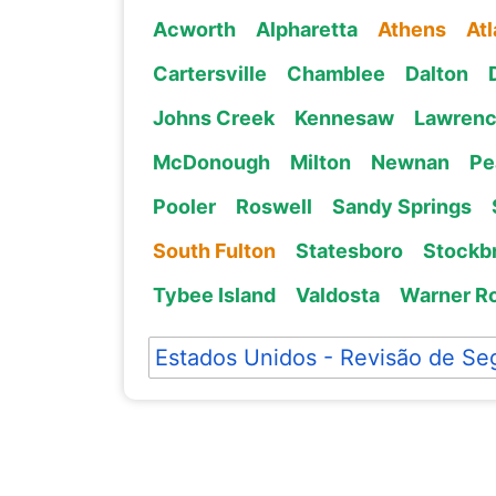
Acworth
Alpharetta
Athens
Atl
Cartersville
Chamblee
Dalton
Johns Creek
Kennesaw
Lawrenc
McDonough
Milton
Newnan
Pe
Pooler
Roswell
Sandy Springs
South Fulton
Statesboro
Stockb
Tybee Island
Valdosta
Warner R
Estados Unidos - Revisão de Se