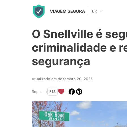
S
VIAGEM SEGURA
BR
k
i
O Snellville é se
p
t
criminalidade e r
o
segurança
c
o
n
Atualizado em dezembro 20, 2025
t
Repasse
518
e
n
t