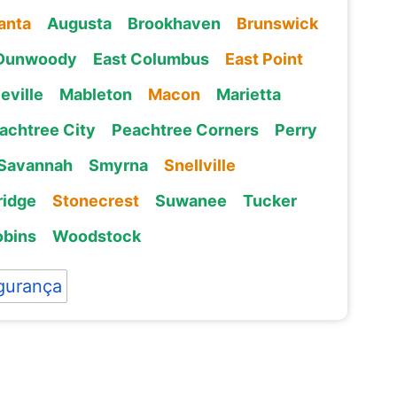
anta
Augusta
Brookhaven
Brunswick
Dunwoody
East Columbus
East Point
eville
Mableton
Macon
Marietta
achtree City
Peachtree Corners
Perry
Savannah
Smyrna
Snellville
ridge
Stonecrest
Suwanee
Tucker
obins
Woodstock
gurança