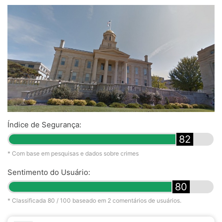
Índice de Segurança:
82
* Com base em pesquisas e dados sobre crimes
Sentimento do Usuário:
80
* Classificada
80
/ 100 baseado em
2
comentários de usuários.