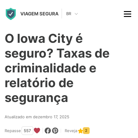
S
VIAGEM SEGURA
k
BR
i
p
O Iowa City é
t
seguro? Taxas de
o
c
criminalidade e
o
relatório de
n
t
segurança
e
n
Atualizado em dezembro 17, 2025
t
Repasse
557
Reveja
2