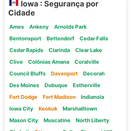
Iowa : Segurança por
Cidade
Ames
Ankeny
Arnolds Park
Bentonsport
Bettendorf
Cedar Falls
Cedar Rapids
Clarinda
Clear Lake
Clive
Colônias Amana
Coralville
Council Bluffs
Davenport
Decorah
Des Moines
Dubuque
Estherville
Fort Dodge
Fort Madison
Indianola
Iowa City
Keokuk
Marshalltown
Mason City
Muscatine
North Liberty