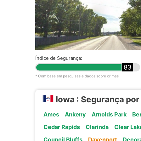
Índice de Segurança:
83
* Com base em pesquisas e dados sobre crimes
Iowa : Segurança por
Ames
Ankeny
Arnolds Park
Be
Cedar Rapids
Clarinda
Clear Lak
Council Bluffs
Davenport
Decor