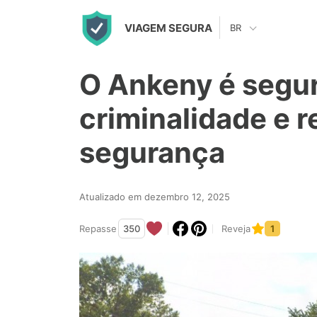
S
VIAGEM SEGURA
BR
k
i
O Ankeny é segu
p
t
criminalidade e r
o
segurança
c
o
n
Atualizado em dezembro 12, 2025
t
Repasse
350
Reveja
1
e
n
t