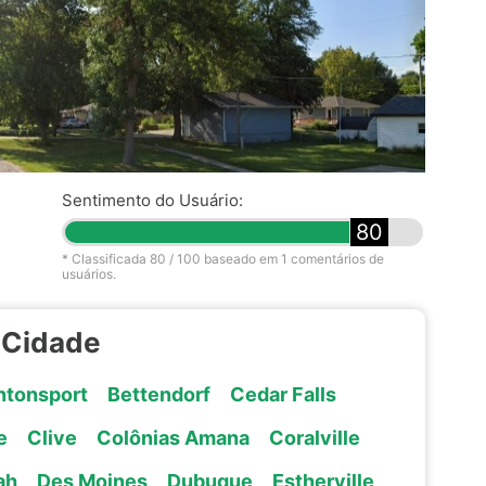
Sentimento do Usuário:
80
* Classificada
80
/ 100 baseado em
1
comentários de
usuários.
 Cidade
ntonsport
Bettendorf
Cedar Falls
e
Clive
Colônias Amana
Coralville
ah
Des Moines
Dubuque
Estherville