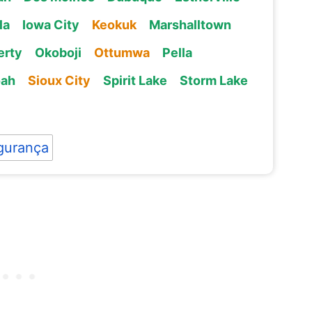
la
Iowa City
Keokuk
Marshalltown
erty
Okoboji
Ottumwa
Pella
oah
Sioux City
Spirit Lake
Storm Lake
gurança