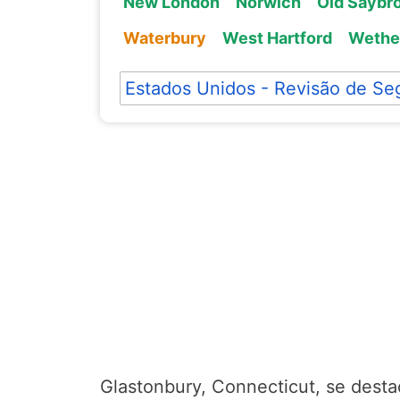
New London
Norwich
Old Saybr
Waterbury
West Hartford
Wether
Estados Unidos - Revisão de Se
Glastonbury, Connecticut, se desta