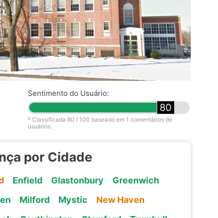
Sentimento do Usuário:
80
* Classificada
80
/ 100 baseado em
1
comentários de
usuários.
ança por Cidade
d
Enfield
Glastonbury
Greenwich
den
Milford
Mystic
New Haven