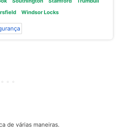
ook
Southington
Stamford
Trumbull
sfield
Windsor Locks
gurança
ca de várias maneiras.