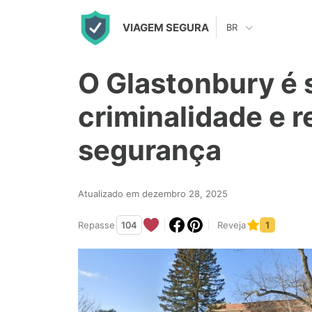
S
VIAGEM SEGURA
BR
k
i
O Glastonbury é 
p
t
criminalidade e r
o
segurança
c
o
n
Atualizado em dezembro 28, 2025
t
Repasse
104
Reveja
1
e
n
t