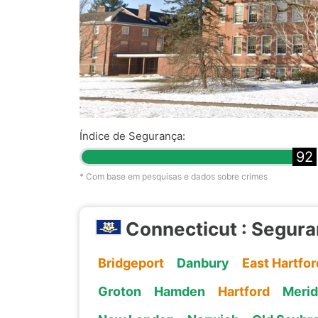
Índice de Segurança:
92
* Com base em pesquisas e dados sobre crimes
Connecticut : Segur
Bridgeport
Danbury
East Hartfor
Groton
Hamden
Hartford
Meri