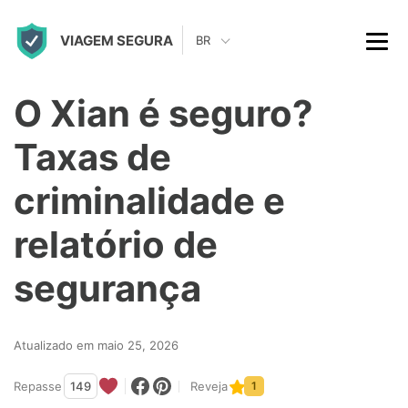
S
VIAGEM SEGURA
k
BR
i
p
O Xian é seguro?
t
Taxas de
o
c
criminalidade e
o
relatório de
n
t
segurança
e
n
Atualizado em maio 25, 2026
t
Repasse
149
Reveja
1