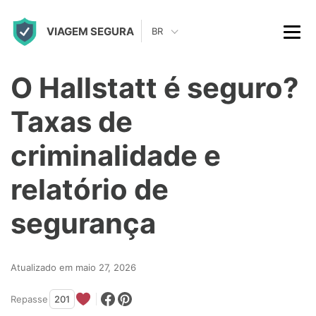
S
VIAGEM SEGURA
k
BR
i
p
O Hallstatt é seguro?
t
Taxas de
o
c
criminalidade e
o
relatório de
n
t
segurança
e
n
Atualizado em maio 27, 2026
t
Repasse
201