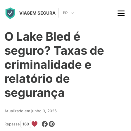
S
VIAGEM SEGURA
k
BR
i
p
O Lake Bled é
t
seguro? Taxas de
o
c
criminalidade e
o
relatório de
n
t
segurança
e
n
Atualizado em junho 3, 2026
t
Repasse
160