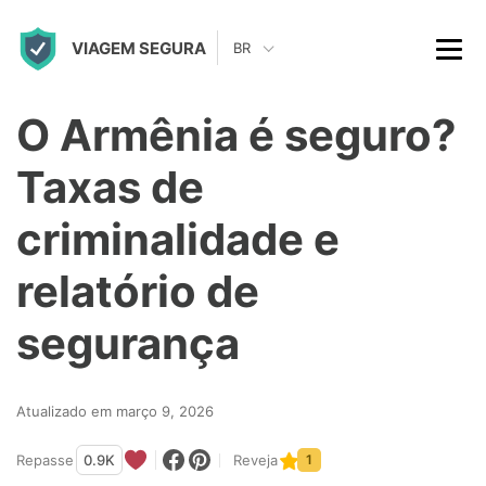
S
VIAGEM SEGURA
k
BR
i
p
O Armênia é seguro?
t
Taxas de
o
c
criminalidade e
o
relatório de
n
t
segurança
e
n
Atualizado em março 9, 2026
t
Repasse
0.9K
Reveja
1