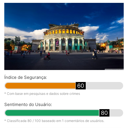
Índice de Segurança:
60
* Com base em pesquisas e dados sobre crimes
Sentimento do Usuário:
80
* Classificada
80
/ 100 baseado em
1
comentários de usuários.