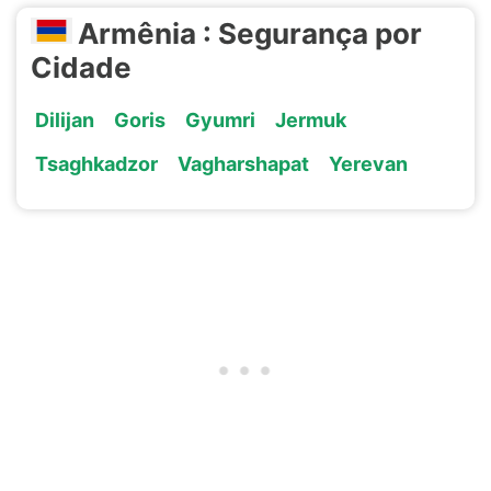
Armênia : Segurança por
Cidade
Dilijan
Goris
Gyumri
Jermuk
Tsaghkadzor
Vagharshapat
Yerevan