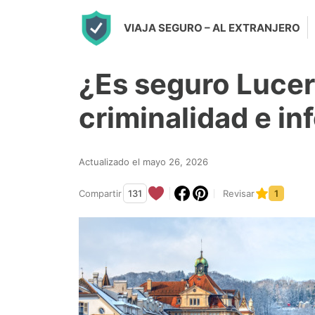
S
VIAJA SEGURO
– AL EXTRANJERO
k
i
¿Es seguro Luce
p
t
criminalidad e i
o
c
Actualizado el mayo 26, 2026
o
n
Compartir
131
Revisar
1
t
e
n
t