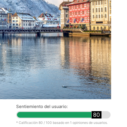
Sentiemiento del usuario:
80
* Calificación
80
/ 100 basado en
1
opiniones de usuarios.