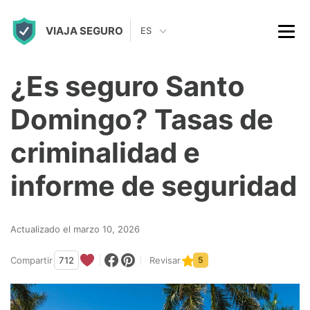
S
VIAJA SEGURO
k
ES
i
p
¿Es seguro Santo
t
Domingo? Tasas de
o
c
criminalidad e
o
informe de seguridad
n
t
Actualizado el marzo 10, 2026
e
n
Compartir
712
Revisar
5
t