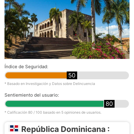
Índice de Seguridad:
50
* Basado en Investigación y Datos sobre Delincuencia
Sentiemiento del usuario:
80
* Calificación
80
/ 100 basado en
5
opiniones de usuarios.
República Dominicana :