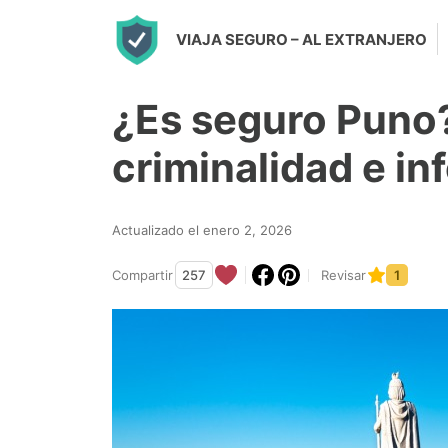
S
VIAJA SEGURO
– AL EXTRANJERO
k
i
¿Es seguro Puno
p
t
criminalidad e i
o
c
Actualizado el enero 2, 2026
o
n
Compartir
257
Revisar
1
t
e
n
t