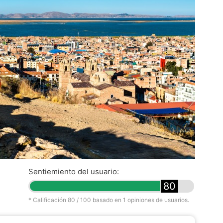
Sentiemiento del usuario:
80
* Calificación
80
/ 100 basado en
1
opiniones de usuarios.