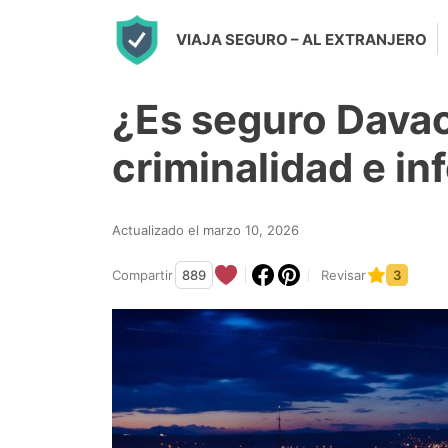
S
VIAJA SEGURO
– AL EXTRANJERO
k
i
¿Es seguro Dava
p
t
criminalidad e i
o
c
Actualizado el marzo 10, 2026
o
n
Compartir
889
Revisar
3
t
e
n
t