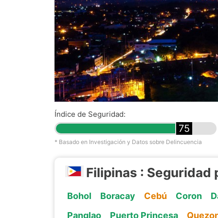
Índice de Seguridad:
75
* Basado en Investigación y Datos sobre Delincuencia
Filipinas : Seguridad
Bohol
Boracay
Cebú
Coron
D
Panglao
Puerto Princesa
Quezo