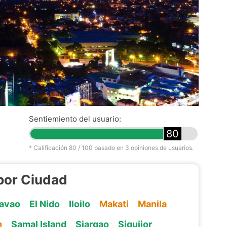
Sentiemiento del usuario:
80
* Calificación
80
/ 100 basado en
3
opiniones de usuarios.
 por Ciudad
avao
El Nido
Iloilo
Makati
Manila
n
Samal Island
Siargao
Siquijor