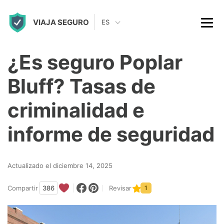
S
VIAJA SEGURO
k
ES
i
p
¿Es seguro Poplar
t
Bluff? Tasas de
o
c
criminalidad e
o
informe de seguridad
n
t
Actualizado el diciembre 14, 2025
e
n
Compartir
386
Revisar
1
t