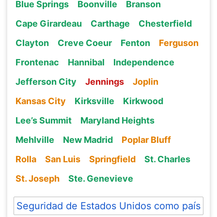
Blue Springs
Boonville
Branson
Cape Girardeau
Carthage
Chesterfield
Clayton
Creve Coeur
Fenton
Ferguson
Frontenac
Hannibal
Independence
Jefferson City
Jennings
Joplin
Kansas City
Kirksville
Kirkwood
Lee’s Summit
Maryland Heights
Mehlville
New Madrid
Poplar Bluff
Rolla
San Luis
Springfield
St. Charles
St. Joseph
Ste. Genevieve
Seguridad de Estados Unidos como país