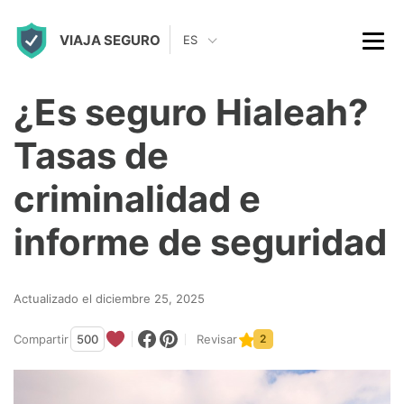
S
VIAJA SEGURO
k
ES
i
p
¿Es seguro Hialeah?
t
Tasas de
o
c
criminalidad e
o
informe de seguridad
n
t
Actualizado el diciembre 25, 2025
e
n
Compartir
500
Revisar
2
t