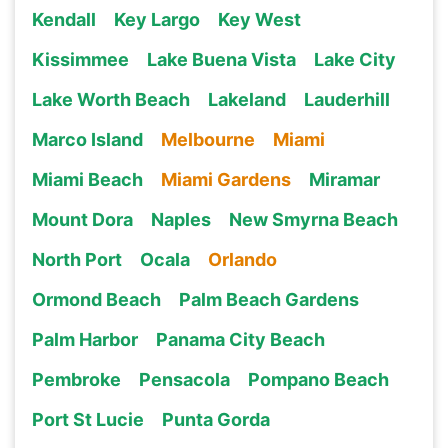
Kendall
Key Largo
Key West
Kissimmee
Lake Buena Vista
Lake City
Lake Worth Beach
Lakeland
Lauderhill
Marco Island
Melbourne
Miami
Miami Beach
Miami Gardens
Miramar
Mount Dora
Naples
New Smyrna Beach
North Port
Ocala
Orlando
Ormond Beach
Palm Beach Gardens
Palm Harbor
Panama City Beach
Pembroke
Pensacola
Pompano Beach
Port St Lucie
Punta Gorda