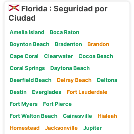
Florida : Seguridad por
Ciudad
Amelia Island
Boca Raton
Boynton Beach
Bradenton
Brandon
Cape Coral
Clearwater
Cocoa Beach
Coral Springs
Daytona Beach
Deerfield Beach
Delray Beach
Deltona
Destin
Everglades
Fort Lauderdale
Fort Myers
Fort Pierce
Fort Walton Beach
Gainesville
Hialeah
Homestead
Jacksonville
Jupiter