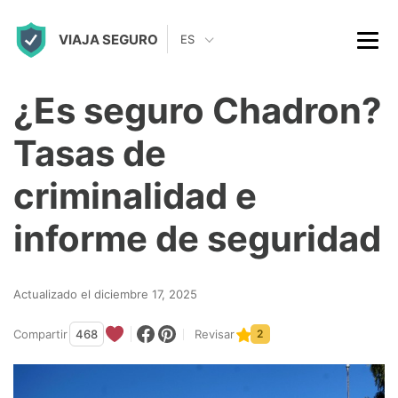
S
VIAJA SEGURO
k
ES
i
p
¿Es seguro Chadron?
t
Tasas de
o
c
criminalidad e
o
informe de seguridad
n
t
Actualizado el diciembre 17, 2025
e
n
Compartir
468
Revisar
2
t