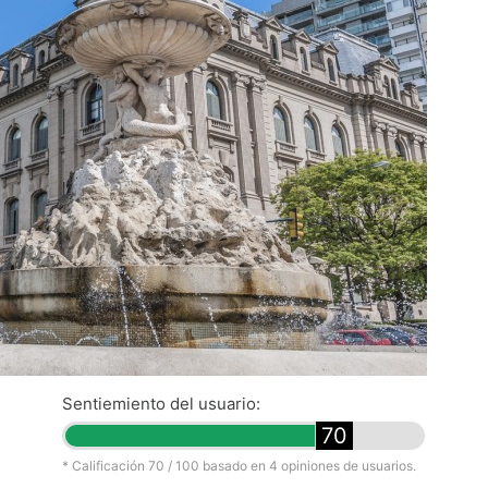
Sentiemiento del usuario:
70
* Calificación
70
/ 100 basado en
4
opiniones de usuarios.