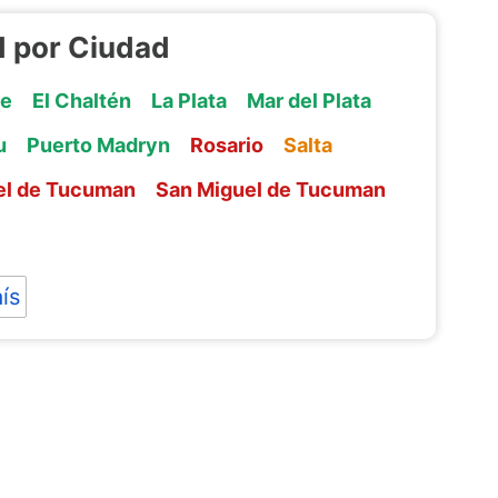
d por Ciudad
te
El Chaltén
La Plata
Mar del Plata
u
Puerto Madryn
Rosario
Salta
el de Tucuman
San Miguel de Tucuman
ís