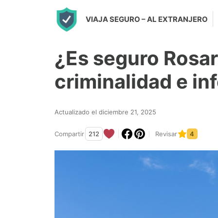
S
VIAJA SEGURO
– AL EXTRANJERO
k
i
¿Es seguro Rosar
p
t
criminalidad e i
o
c
Actualizado el diciembre 21, 2025
o
n
Compartir
212
Revisar
4
t
e
n
t