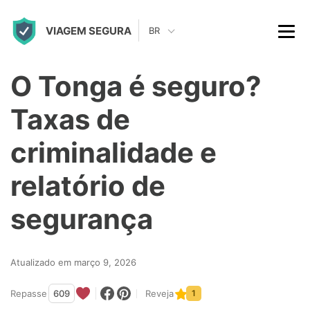
S
VIAGEM SEGURA
k
BR
i
p
O Tonga é seguro?
t
Taxas de
o
c
criminalidade e
o
relatório de
n
t
segurança
e
n
Atualizado em março 9, 2026
t
Repasse
609
Reveja
1