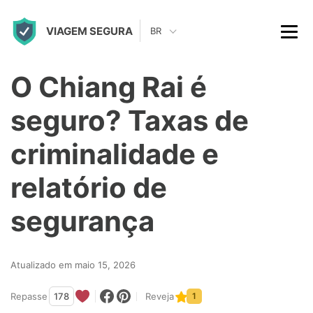
S
VIAGEM SEGURA
k
BR
i
p
O Chiang Rai é
t
seguro? Taxas de
o
c
criminalidade e
o
relatório de
n
t
segurança
e
n
Atualizado em maio 15, 2026
t
Repasse
178
Reveja
1