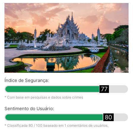
Índice de Segurança:
77
* Com base em pesquisas e dados sobre crimes
Sentimento do Usuário:
80
* Classificada
80
/ 100 baseado em
1
comentários de usuários.