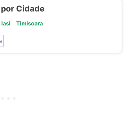
 por Cidade
Iasi
Timisoara
a