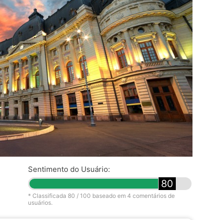
Sentimento do Usuário:
80
* Classificada
80
/ 100 baseado em
4
comentários de
usuários.