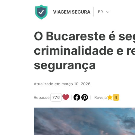
S
VIAGEM SEGURA
BR
k
i
O Bucareste é se
p
t
criminalidade e r
o
segurança
c
o
n
Atualizado em março 10, 2026
t
Repasse
776
Reveja
4
e
n
t