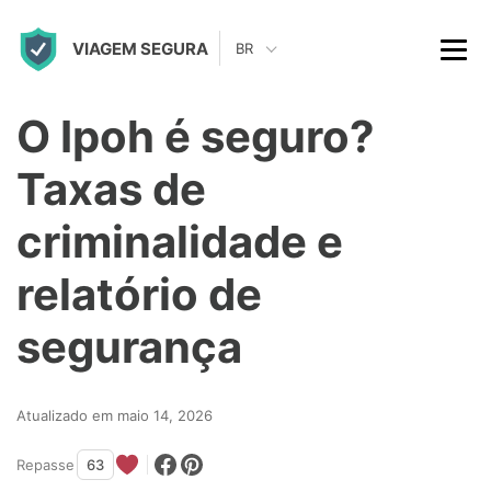
S
VIAGEM SEGURA
k
BR
i
p
O Ipoh é seguro?
t
Taxas de
o
c
criminalidade e
o
relatório de
n
t
segurança
e
n
Atualizado em maio 14, 2026
t
Repasse
63