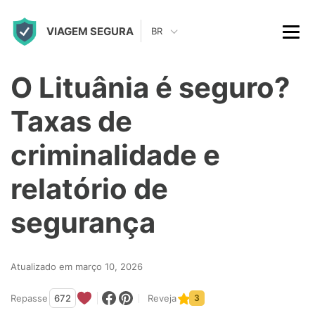
S
VIAGEM SEGURA
k
BR
i
p
O Lituânia é seguro?
t
Taxas de
o
c
criminalidade e
o
relatório de
n
t
segurança
e
n
Atualizado em março 10, 2026
t
Repasse
672
Reveja
3