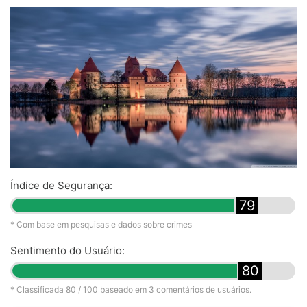
Índice de Segurança:
79
* Com base em pesquisas e dados sobre crimes
Sentimento do Usuário:
80
* Classificada
80
/ 100 baseado em
3
comentários de usuários.