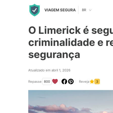
S
VIAGEM SEGURA
BR
k
i
O Limerick é seg
p
t
criminalidade e r
o
segurança
c
o
n
Atualizado em abril 1, 2026
t
Repasse
800
Reveja
3
e
n
t