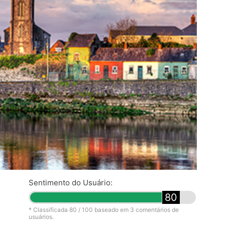
Sentimento do Usuário:
80
* Classificada
80
/ 100 baseado em
3
comentários de
usuários.