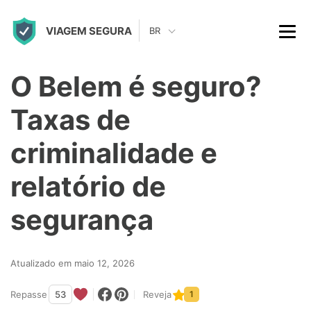
S
VIAGEM SEGURA
k
BR
i
p
O Belem é seguro?
t
Taxas de
o
c
criminalidade e
o
relatório de
n
t
segurança
e
n
Atualizado em maio 12, 2026
t
Repasse
53
Reveja
1