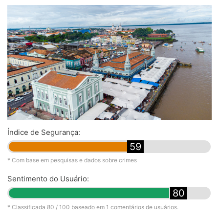
Índice de Segurança:
59
* Com base em pesquisas e dados sobre crimes
Sentimento do Usuário:
80
* Classificada
80
/ 100 baseado em
1
comentários de usuários.