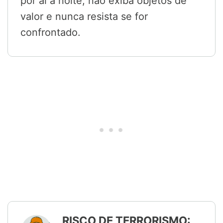
por aí à noite, não exiba objetos de
valor e nunca resista se for
confrontado.
RISCO DE TERRORISMO: